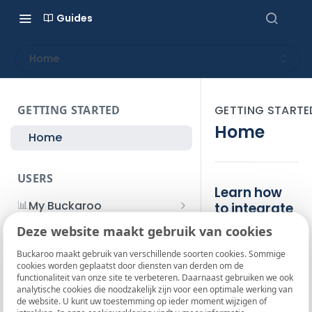
Guides
Home
GETTING STARTED
GETTING STARTE
Home
Home
USERS
Learn how
📊
My Buckaroo
to integrate
Buckaroo
📈
Dashboard overview
📖
Deze website maakt gebruik van cookies
Manuals payment
terminals (English)
🔎
View transactions
Welcome to
Buckaroo maakt gebruik van verschillende soorten cookies. Sommige
Buck Fixed (Duo)
cookies worden geplaatst door diensten van derden om de
🇳🇱
the Buckaroo
Handleidingen
💰
Payout settings
functionaliteit van onze site te verbeteren. Daarnaast gebruiken we ook
pinautomaten (Dutch
Knowledge
analytische cookies die noodzakelijk zijn voor een optimale werking van
Buck Mini 4G
✏️
Edit stores
manuals)
de website. U kunt uw toestemming op ieder moment wijzigen of
Base! Here you’ll